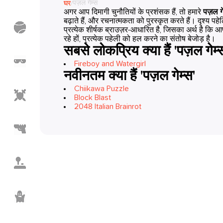
पज़ल गेम्स
घर
/
अगर आप दिमागी चुनौतियों के प्रशंसक हैं, तो हमारे
पज़ल ग
बढ़ाते हैं, और रचनात्मकता को पुरस्कृत करते हैं। दृश्य पह
खेल
प्रत्येक शीर्षक ब्राउज़र-आधारित है, जिसका अर्थ है कि 
खेल
रहे हों, प्रत्येक पहेली को हल करने का संतोष बेजोड़ है।
सबसे लोकप्रिय क्या हैं 'पज़ल गेम्
मीम
Fireboy and Watergirl
गेम्स
नवीनतम क्या हैं 'पज़ल गेम्स'
Chiikawa Puzzle
एक्शन
Block Blast
गेम्स
2048 Italian Brainrot
शूटिंग
गेम्स
कैजुअल
गेम्स
हॉरर
गेम्स