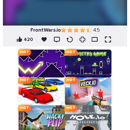
FrontWars.io
4.5
420
HOT
HOT
HOT
HOT
HOT
HOT