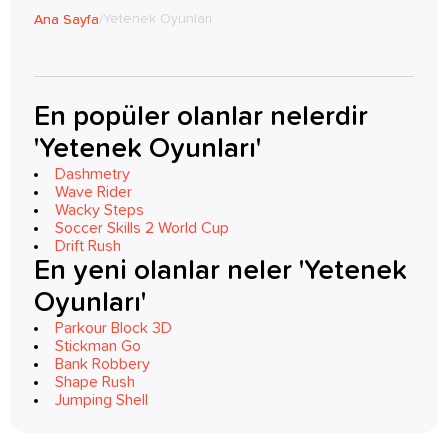
Yetenek Oyunları
Ana Sayfa
/
En popüler olanlar nelerdir
'Yetenek Oyunları'
Dashmetry
Wave Rider
Wacky Steps
Soccer Skills 2 World Cup
Drift Rush
En yeni olanlar neler 'Yetenek
Oyunları'
Parkour Block 3D
Stickman Go
Bank Robbery
Shape Rush
Jumping Shell