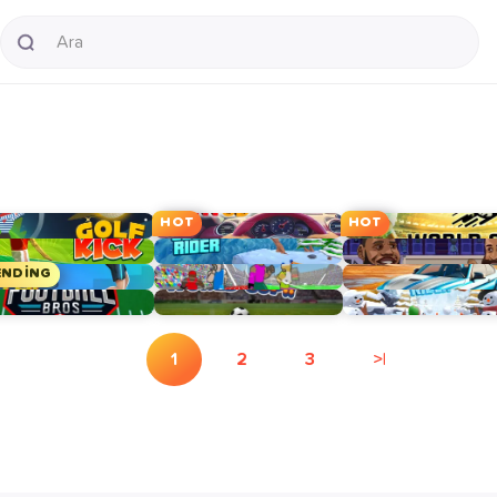
lf Hit
Traffic Jam 3D
Soccer Skills 2
HOT
HOT
World Cup
Spor Oyunları / Macera Oyunları / Gündelik Oyunlar
Sürüş Oyunları / Spor Oyunları
Spor Oyunları
4.4
4.2
bit Kick
Slope Rider
Basketball Stars
Spor Oyunları / Gündelik Oyunlar
Spor Oyunları / Aksiyon Oyunları
Spor Oyunları / Gündelik Oyunlar / 2 Oyunculu Oyunlar
4.4
4.3
gdoll Flip
Speed Stars
Stunt Multiplaye
ENDING
Arena
Spor Oyunları / Gündelik Oyunlar
Spor Oyunları / Gündelik Oyunlar
Sürüş Oyunları / Spor Oyunları
4.2
4.2
otball Bros
A Small World Cup
Slope Rider 3D
Spor Oyunları / IO Oyunları
Spor Oyunları
Spor Oyunları / Aksiyon Oyunları
4.3
4
1
2
3
>|