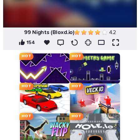
99 Nights (Bloxd.io)
4.2
154
HOT
HOT
HOT
HOT
HOT
HOT