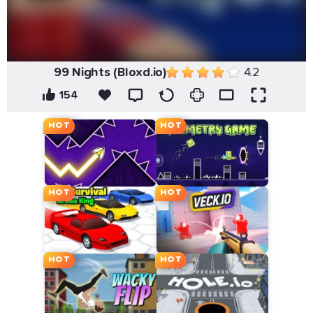
99 Nights (Bloxd.io)
4.2
154
HOT
HOT
HOT
HOT
HOT
HOT