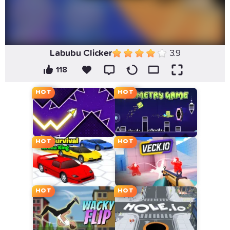
Labubu Clicker
3.9
118
HOT
HOT
HOT
HOT
HOT
HOT