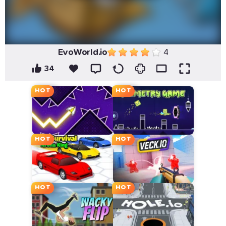
EvoWorld.io
4
34
HOT
HOT
HOT
HOT
HOT
HOT