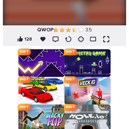
QWOP
3.5
128
HOT
HOT
HOT
HOT
HOT
HOT