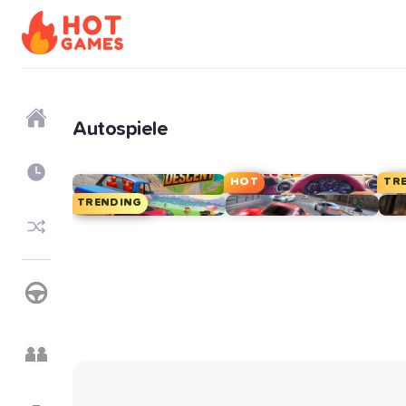
Zuhause
Autospiele
Kürzlich
gespielt
Deadly Descent
Traffic Jam 3D
Dr
HOT
TR
Fahrspiele
Fahrspiele / Sportspiele
Fahr
4.3
4.2
Wheelie Bike
Retro Rush
Truck Simulator
Traffic Rally
Dr
Ra
TRENDING
Europe
Fahrspiele / Sportspiele
Sportspiele / Casual Games
Fahrspiele
Fahrspiele / Sportspiele
Fah
4.2
3.7
4.2
4.2
Zufällig
Fahrspiele
2-
Spieler-
Spiele