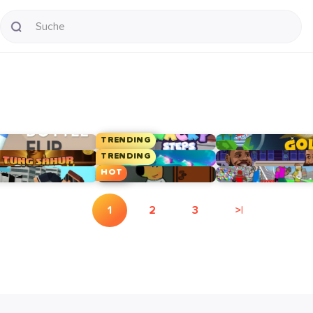
ttle Flip
Wacky Steps
Golf Hit
TRENDING
ual Games
Casual Games
Sportspiele / Abenteuerspiele / Casual Games
3.9
4.1
ng Sahur Clicker
Track Dash
Basketball Stars
TRENDING
Clicker-Spiele / Casual Games / Meme Spiele
Abenteuerspiele / Casual Games
Sportspiele / Casual Games / 2-Spieler-Spiele
3.8
4.2
cape Road City 2
Chill Guy Clicker
Speed Stars
HOT
Fahrspiele / Casual Games
Clicker-Spiele / Casual Games / Meme Spiele
Sportspiele / Casual Games
4.4
4.1
rry Bob
Italian Brainrot
Stickman Climb 
Clicker 2
Casual Games / Horrorspiele
Clicker-Spiele / Casual Games / Meme Spiele
Casual Games / 2-Spieler-Spiele
3.9
3.8
1
2
3
>|