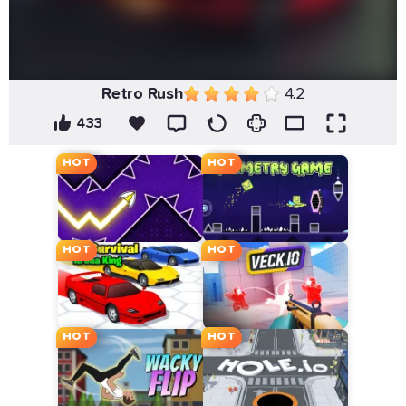
Retro Rush
4.2
433
HOT
HOT
HOT
HOT
HOT
HOT