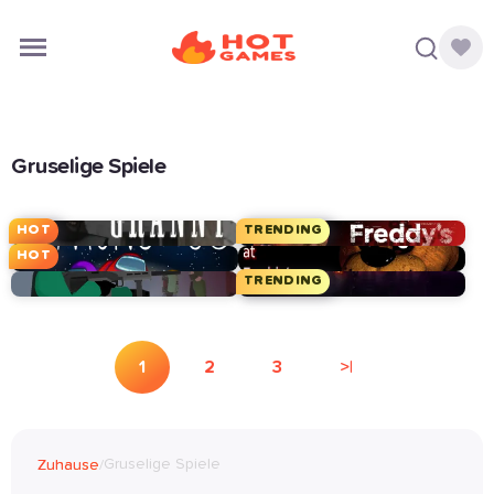
Gruselige Spiele
HOT
TRENDING
HOT
TRENDING
1
2
3
>|
Gruselige Spiele
Zuhause
/