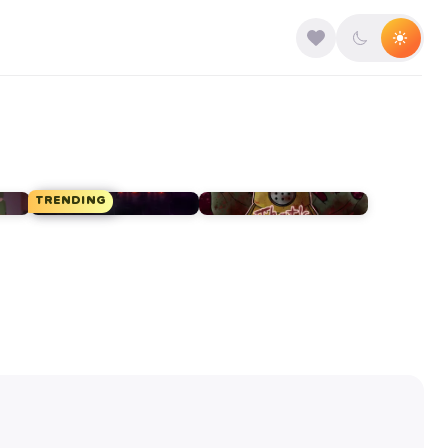
Five Nights At
That’s Not My
TRENDING
Diddy’s
Neighbor
Jogos de Terror
Jogos de Aventura / Jogos de Quebra-Cabeça / Jogos de Terror
4.2
4.2
4.2
Sorry Bob
Bad Parenting
Jogos Casuais / Jogos de Terror
Jogos de Terror
4.1
3.9
3.9