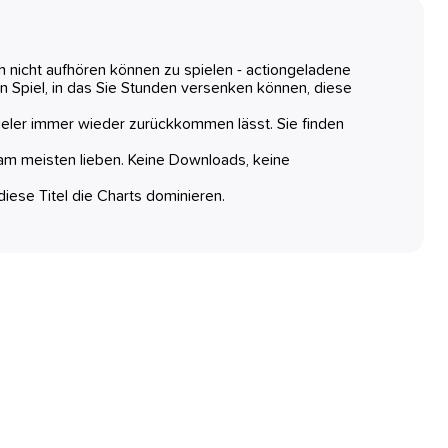
ach nicht aufhören können zu spielen - actiongeladene
n Spiel, in das Sie Stunden versenken können, diese
eler immer wieder zurückkommen lässt. Sie finden
r am meisten lieben. Keine Downloads, keine
diese Titel die Charts dominieren.