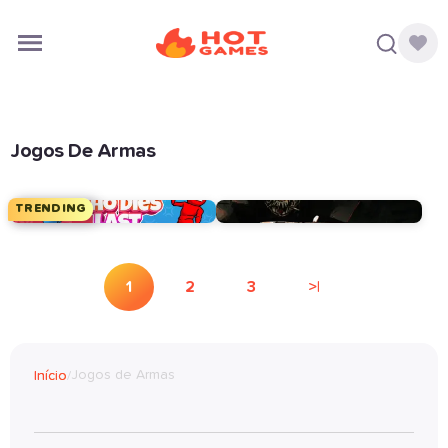
Jogos De Armas
TRENDING
1
2
3
>|
Jogos de Armas
Início
/