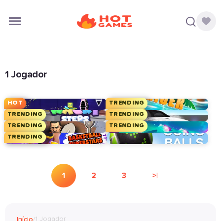
1 Jogador
HOT
TRENDING
TRENDING
TRENDING
TRENDING
TRENDING
TRENDING
1
2
3
>|
1 Jogador
Início
/