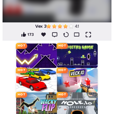
Vex 3
4.1
173
HOT
HOT
HOT
HOT
HOT
HOT